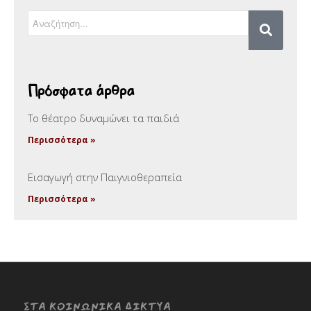
Πρόσφατα άρθρα
Το θέατρο δυναμώνει τα παιδιά
Περισσότερα »
Εισαγωγή στην Παιγνιοθεραπεία
Περισσότερα »
ΣΤΑ ΚΟΙΝΩΝΙΚΑ ΔΙΚΤΥΑ