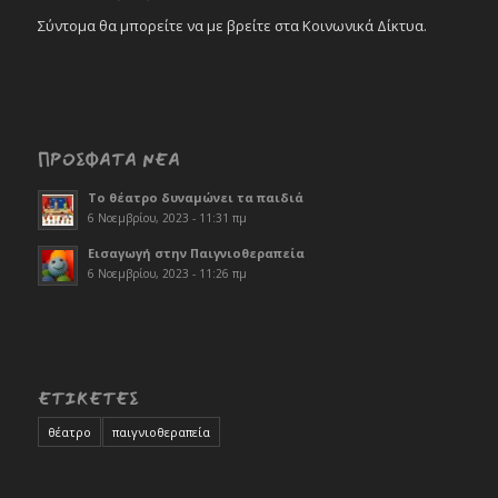
Σύντομα θα μπορείτε να με βρείτε στα Κοινωνικά Δίκτυα.
ΠΡΟΣΦΑΤΑ ΝΕΑ
Το θέατρο δυναμώνει τα παιδιά
6 Νοεμβρίου, 2023 - 11:31 πμ
Εισαγωγή στην Παιγνιοθεραπεία
6 Νοεμβρίου, 2023 - 11:26 πμ
ΕΤΙΚΕΤΕΣ
θέατρο
παιγνιοθεραπεία