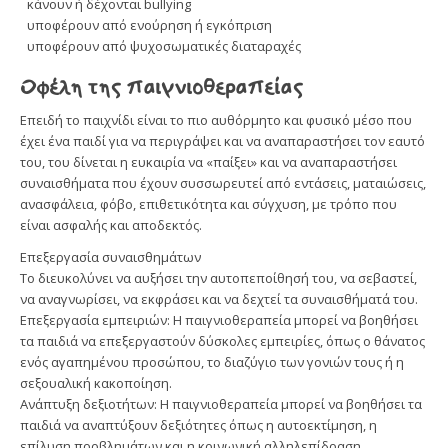
κάνουν ή δέχονται bullying
υποφέρουν από ενούρηση ή εγκόπριση
υποφέρουν από ψυχοσωματικές διαταραχές
Οφέλη της παιγνιοθεραπείας
Επειδή το παιχνίδι είναι το πιο αυθόρμητο και φυσικό μέσο που
έχει ένα παιδί για να περιγράψει και να αναπαραστήσει τον εαυτό
του, του δίνεται η ευκαιρία να «παίξει» και να αναπαραστήσει
συναισθήματα που έχουν συσσωρευτεί από εντάσεις, ματαιώσεις,
ανασφάλεια, φόβο, επιθετικότητα και σύγχυση, με τρόπο που
είναι ασφαλής και αποδεκτός.
Επεξεργασία συναισθημάτων
Το διευκολύνει να αυξήσει την αυτοπεποίθησή του, να σεβαστεί,
να αναγνωρίσει, να εκφράσει και να δεχτεί τα συναισθήματά του.
Επεξεργασία εμπειριών: Η παιγνιοθεραπεία μπορεί να βοηθήσει
τα παιδιά να επεξεργαστούν δύσκολες εμπειρίες, όπως ο θάνατος
ενός αγαπημένου προσώπου, το διαζύγιο των γονιών τους ή η
σεξουαλική κακοποίηση.
Ανάπτυξη δεξιοτήτων: Η παιγνιοθεραπεία μπορεί να βοηθήσει τα
παιδιά να αναπτύξουν δεξιότητες όπως η αυτοεκτίμηση, η
επίλυση προβλημάτων και η κοινωνική αλληλεπίδραση.