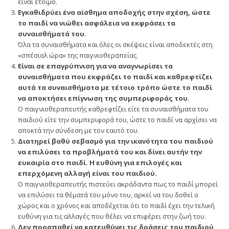
είναι έτοιμο.
Εγκαθιδρύει ένα αίσθημα αποδοχής στην σχέση, ώστε
το παιδί να νιώθει ασφάλεια να εκφράσει τα
συναισθήματά του.
Όλα τα συναισθήματα και όλες οι σκέψεις είναι αποδεκτές στη
«σπέσιαλ ώρα» της παιγνιοθεραπείας.
Είναι σε επαγρύπνιση για να αναγνωρίσει τα
συναισθήματα που εκφράζει το παιδί και καθρεφτίζει
αυτά τα συναισθήματα με τέτοιο τρόπο ώστε το παιδί
να αποκτήσει επίγνωση της συμπεριφοράς του.
Ο παιγνιοθεραπευτής καθρεφτίζει είτε τα συναισθήματα του
παιδιού είτε την συμπεριφορά του, ώστε το παιδί να αρχίσει να
αποκτά την σύνδεση με τον εαυτό του.
Διατηρεί βαθύ σεβασμό για την ικανότητα του παιδιού
να επιλύσει τα προβλήματά του και δίνει αυτήν την
ευκαιρία στο παιδί. Η ευθύνη για επιλογές και
επερχόμενη αλλαγή είναι του παιδιού.
Ο παιγνιοθεραπευτής πιστεύει ακράδαντα πως το παιδί μπορεί
να επιλύσει τα θέματά του μόνο του, αρκεί να του δοθεί ο
χώρος και ο χρόνος και αποδέχεται ότι το παιδί έχει την τελική
ευθύνη για τις αλλαγές που θέλει να επιφέρει στην ζωή του.
Δεν προσπαθεί να κατευθύνει τις δράσεις του παιδιού