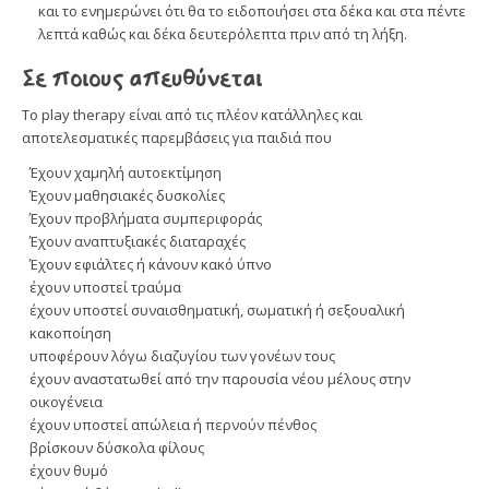
και το ενημερώνει ότι θα το ειδοποιήσει στα δέκα και στα πέντε
λεπτά καθώς και δέκα δευτερόλεπτα πριν από τη λήξη.
Σε ποιους απευθύνεται
Το play therapy είναι από τις πλέον κατάλληλες και
αποτελεσματικές παρεμβάσεις για παιδιά που
Έχουν χαμηλή αυτοεκτίμηση
Έχουν μαθησιακές δυσκολίες
Έχουν προβλήματα συμπεριφοράς
Έχουν αναπτυξιακές διαταραχές
Έχουν εφιάλτες ή κάνουν κακό ύπνο
έχουν υποστεί τραύμα
έχουν υποστεί συναισθηματική, σωματική ή σεξουαλική
κακοποίηση
υποφέρουν λόγω διαζυγίου των γονέων τους
έχουν αναστατωθεί από την παρουσία νέου μέλους στην
οικογένεια
έχουν υποστεί απώλεια ή περνούν πένθος
βρίσκουν δύσκολα φίλους
έχουν θυμό